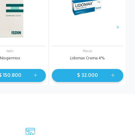
Isdin
Percos
Niogermox
Lidomax Crema 4%
$
150
.
800
$
32
.
000