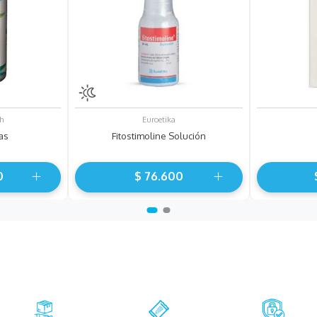
h
Euroetika
as
Fitostimoline Solución
0
$
76
.
600