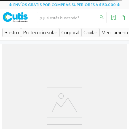
🧴 ENVÍOS GRATIS POR COMPRAS SUPERIORES A $150.000 🧴
¿Qué estás buscando?
TÉRMINOS MÁS BUSCADOS
Rostro
Protección solar
Corporal
Capilar
Medicament
1
.
isdin
2
.
isispharma
3
.
eucerin
4
.
sesderma
5
.
cerave
6
.
avene
7
.
be
8
.
uriage
9
.
roche posay
10
.
hidratante