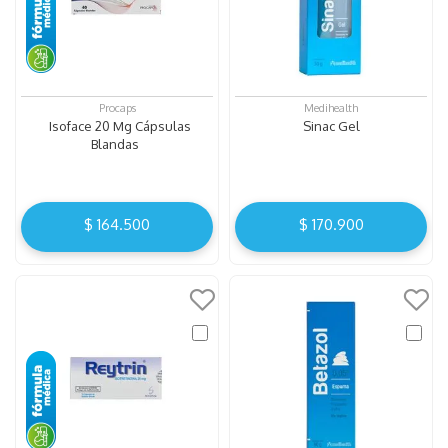
Procaps
Medihealth
Isoface 20 Mg Cápsulas
Sinac Gel
Blandas
$
164
.
500
$
170
.
900