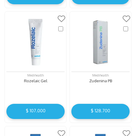
Medihealth
Medihealth
Rozelaic Gel
Zudenina PB
$
107
.
000
$
128
.
700