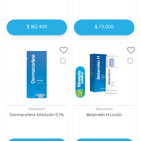
$
182
.
400
$
73
.
000
Medihealth
Medihealth
Dermacortine Emulsión 0.1%
Betarretín H Loción