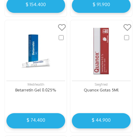
$
154
.
400
$
91
.
900
Medihealth
Siegfried
Betarretín Gel 0.025%
Quanox Gotas 5Ml
$
74
.
400
$
44
.
900