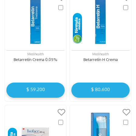
Medihealth
Medihealth
Betarretín Crema 0.05%
Betarretín H Crema
$
59
.
200
$
80
.
600