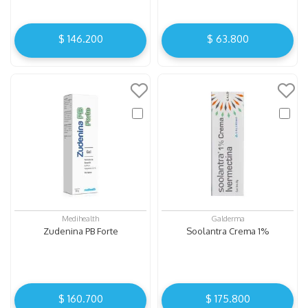
$
146
.
200
$
63
.
800
Medihealth
Galderma
Zudenina PB Forte
Soolantra Crema 1%
$
160
.
700
$
175
.
800