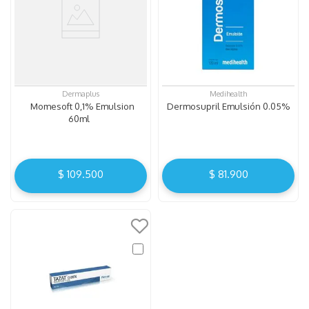
Dermaplus
Medihealth
Momesoft 0,1% Emulsion
Dermosupril Emulsión 0.05%
60ml
$
109
.
500
$
81
.
900