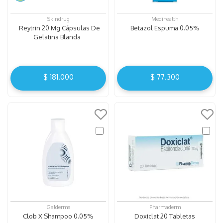
Skindrug
Medihealth
Reytrin 20 Mg Cápsulas De
Betazol Espuma 0.05%
Gelatina Blanda
$
181
.
000
$
77
.
300
Galderma
Pharmaderm
Clob X Shampoo 0.05%
Doxiclat 20 Tabletas