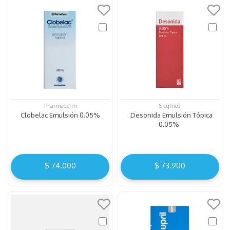
Pharmaderm
Siegfried
Clobelac Emulsión 0.05%
Desonida Emulsión Tópica
0.05%
$
74
.
000
$
73
.
900