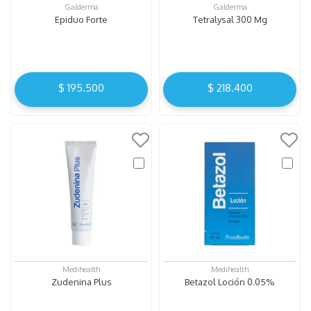
Galderma
Galderma
Epiduo Forte
Tetralysal 300 Mg
$
195
.
500
$
218
.
400
Medihealth
Medihealth
Zudenina Plus
Betazol Loción 0.05%