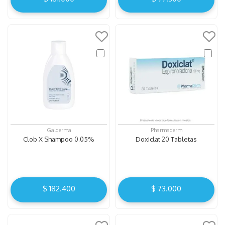
Galderma
Pharmaderm
Clob X Shampoo 0.05%
Doxiclat 20 Tabletas
$
182
.
400
$
73
.
000