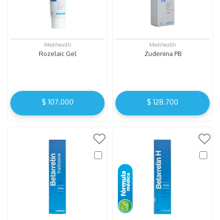
Medihealth
Medihealth
Rozelaic Gel
Zudenina PB
$
107
.
000
$
128
.
700