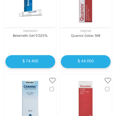
Medihealth
Siegfried
Betarretín Gel 0.025%
Quanox Gotas 5Ml
$
74
.
400
$
44
.
900