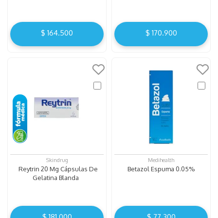
$
164
.
500
$
170
.
900
Skindrug
Medihealth
Reytrin 20 Mg Cápsulas De
Betazol Espuma 0.05%
Gelatina Blanda
$
181
.
000
$
77
.
300