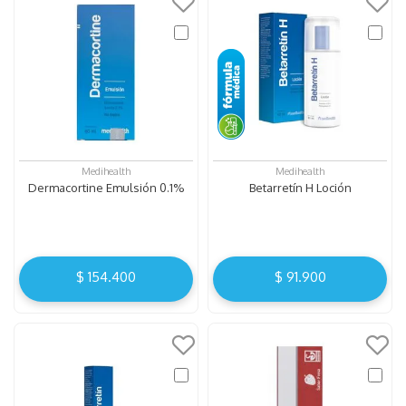
Medihealth
Medihealth
Dermacortine Emulsión 0.1%
Betarretín H Loción
$
154
.
400
$
91
.
900