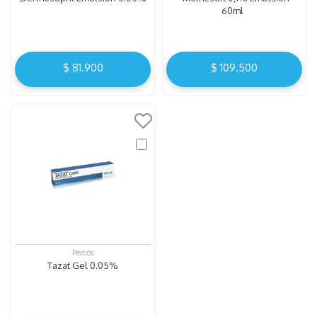
60ml
$
81
.
900
$
109
.
500
Percos
Tazat Gel 0.05%