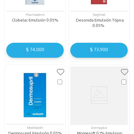
Pharmaderm
Siegfried
Clobelac Emulsión 0.05%
Desonida Emulsión Tópica
0.05%
$
74
.
000
$
73
.
900
Medihealth
Dermaplus
Dermosupril Emulsión 0.05%
Momesoft 0,1% Emulsion