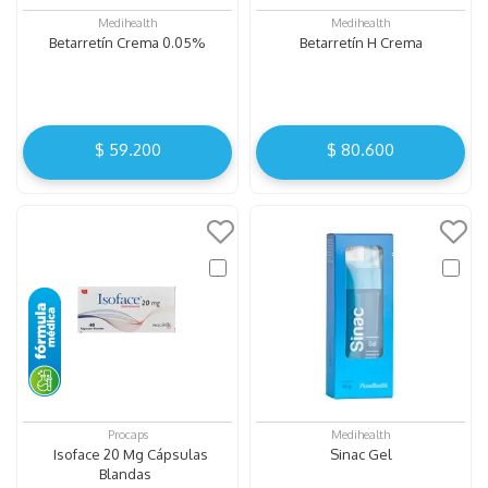
Medihealth
Medihealth
Betarretín Crema 0.05%
Betarretín H Crema
$
59
.
200
$
80
.
600
Procaps
Medihealth
Isoface 20 Mg Cápsulas
Sinac Gel
Blandas