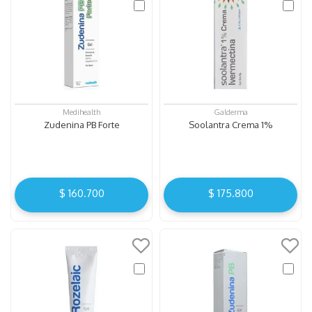
Medihealth
Galderma
Zudenina PB Forte
Soolantra Crema 1%
$
160
.
700
$
175
.
800