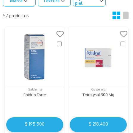
Marca
Textura
piel
57
productos
Galderma
Galderma
Epiduo Forte
Tetralysal 300 Mg
$
195
.
500
$
218
.
400