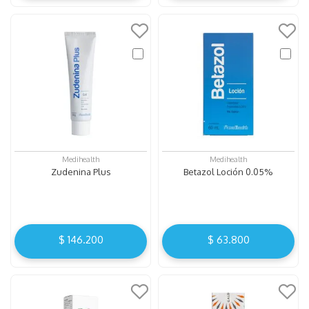
Medihealth
Medihealth
Zudenina Plus
Betazol Loción 0.05%
$
146
.
200
$
63
.
800