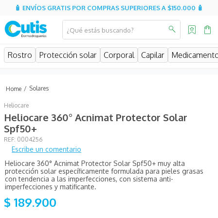
🧴 ENVÍOS GRATIS POR COMPRAS SUPERIORES A $150.000 🧴
¿Qué estás buscando?
MINOS MÁS BUSCADOS
Rostro
Protección solar
Corporal
Capilar
Medicament
isdin
isispharma
Solares
eucerin
Heliocare
sesderma
Heliocare 360° Acnimat Protector Solar
Spf50+
cerave
:
0004256
avene
Escribe un comentario
Heliocare 360° Acnimat Protector Solar Spf50+ muy alta
be
protección solar específicamente formulada para pieles grasas
con tendencia a las imperfecciones, con sistema anti-
uriage
imperfecciones y matificante.
$
189
.
900
roche posay
hidratante