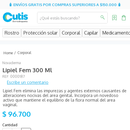
🧴 ENVÍOS GRATIS POR COMPRAS SUPERIORES A $150.000 🧴
¿Qué estás buscando?
MINOS MÁS BUSCADOS
Rostro
Protección solar
Corporal
Capilar
Medicament
isdin
isispharma
Corporal
eucerin
Novaderma
sesderma
Lipiel Fem 300 Ml
:
0000187
cerave
Escribe un comentario
avene
Lipiel Fem elimina las impurezas y agentes externos causantes de
alteraciones nocivas del area genital. Incorpora un novedoso
be
activo que mantiene el equilibrio de la flora normal del area
vaginal.
uriage
$
96
.
700
roche posay
Cantidad
hidratante