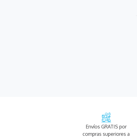
0
.
roche posay
Envíos GRATIS por
compras superiores a