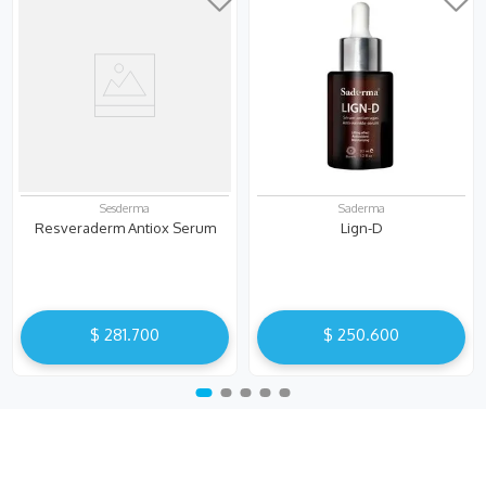
Sesderma
Saderma
Resveraderm Antiox Serum
Lign-D
$
281
.
700
$
250
.
600