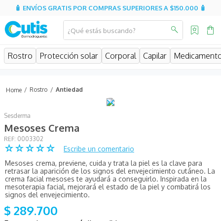
🧴 ENVÍOS GRATIS POR COMPRAS SUPERIORES A $150.000 🧴
¿Qué estás buscando?
MINOS MÁS BUSCADOS
Rostro
Protección solar
Corporal
Capilar
Medicament
isispharma
isdin
Rostro
Antiedad
eucerin
Sesderma
cerave
Mesoses Crema
sesderma
:
0003302
☆
☆
☆
☆
☆
Escribe un comentario
avene
Mesoses crema, previene, cuida y trata la piel es la clave para
be
retrasar la aparición de los signos del envejecimiento cutáneo. La
crema facial mesoses te ayudará a conseguirlo. Inspirada en la
uriage
mesoterapia facial, mejorará el estado de la piel y combatirá los
signos del envejecimiento.
roche posay
$
289
.
700
hidratante