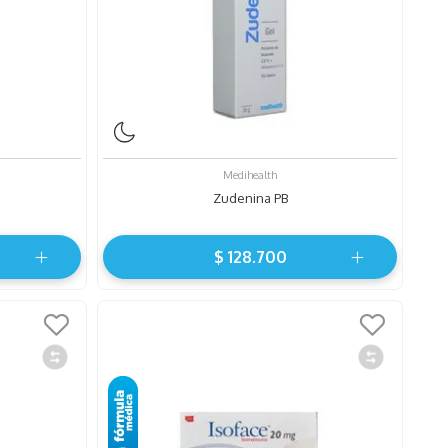
Medihealth
Zudenina PB
$
128
.
700