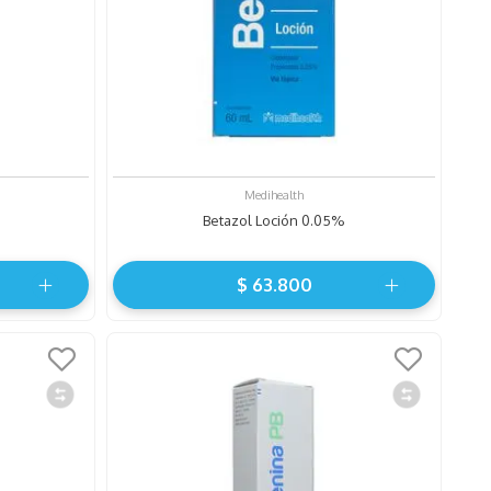
Medihealth
Betazol Loción 0.05%
$
63
.
800