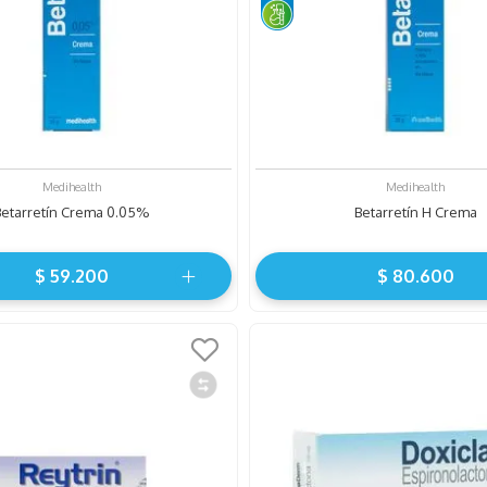
Medihealth
Medihealth
Betarretín Crema 0.05%
Betarretín H Crema
$
59
.
200
$
80
.
600