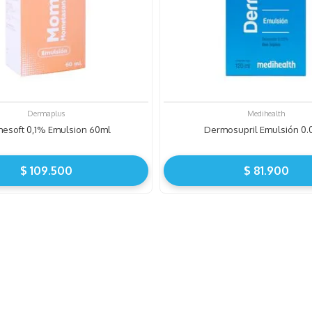
Dermaplus
Medihealth
esoft 0,1% Emulsion 60ml
Dermosupril Emulsión 0
$
109
.
500
$
81
.
900