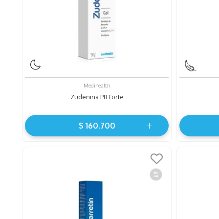
Medihealth
Zudenina PB Forte
$
160
.
700