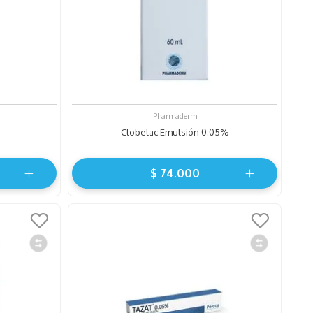
Pharmaderm
Clobelac Emulsión 0.05%
$
74
.
000