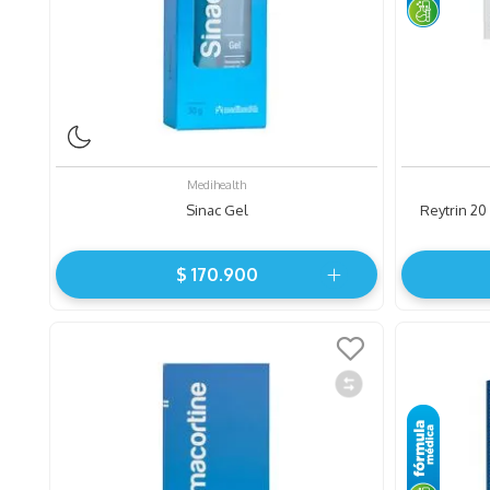
Medihealth
Sinac Gel
Reytrin 20
$
170
.
900