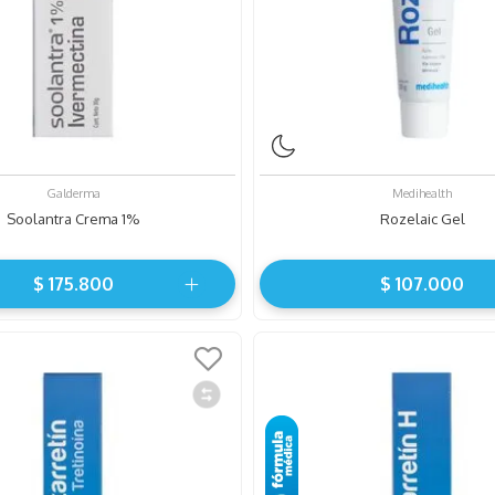
Galderma
Medihealth
Soolantra Crema 1%
Rozelaic Gel
$
175
.
800
$
107
.
000