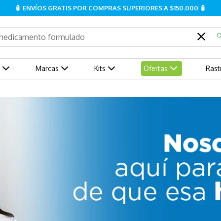
🧴 ENVÍOS GRATIS POR COMPRAS SUPERIORES A $150.000 🧴
ué estás buscando?
Marcas
Kits
Ofertas
Rast