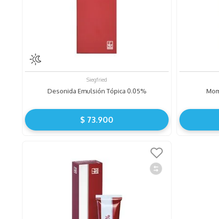
Siegfried
Desonida Emulsión Tópica 0.05%
Mom
$
73
.
900