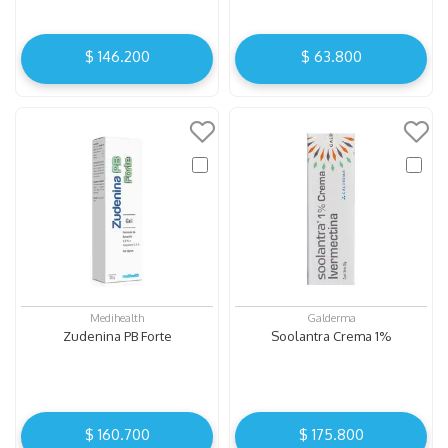
$
146
.
200
$
63
.
800
Medihealth
Galderma
Zudenina PB Forte
Soolantra Crema 1%
$
160
.
700
$
175
.
800