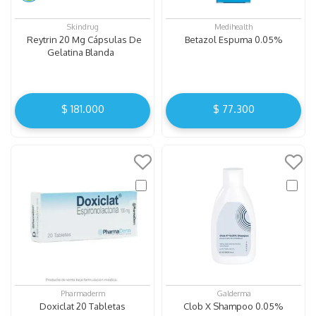
Skindrug
Medihealth
Reytrin 20 Mg Cápsulas De
Betazol Espuma 0.05%
Gelatina Blanda
$
181
.
000
$
77
.
300
Pharmaderm
Galderma
Doxiclat 20 Tabletas
Clob X Shampoo 0.05%