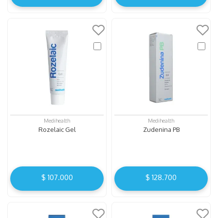
Medihealth
Medihealth
Rozelaic Gel
Zudenina PB
$
107
.
000
$
128
.
700