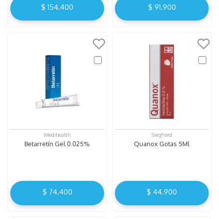
$
154
.
400
$
91
.
900
Medihealth
Siegfried
Betarretín Gel 0.025%
Quanox Gotas 5Ml
$
74
.
400
$
44
.
900