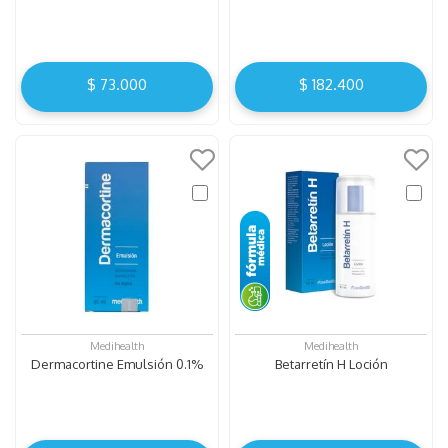
$
73
.
000
$
182
.
400
Medihealth
Medihealth
Dermacortine Emulsión 0.1%
Betarretín H Loción