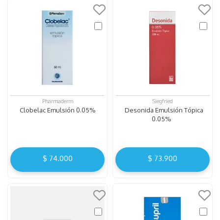
Pharmaderm
Siegfried
Clobelac Emulsión 0.05%
Desonida Emulsión Tópica
0.05%
$
74
.
000
$
73
.
900