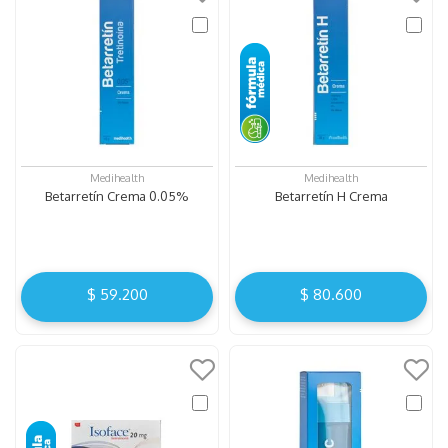
Medihealth
Medihealth
Betarretín Crema 0.05%
Betarretín H Crema
$
59
.
200
$
80
.
600