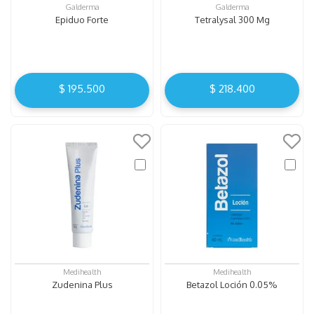
Galderma
Galderma
Epiduo Forte
Tetralysal 300 Mg
$
195
.
500
$
218
.
400
Medihealth
Medihealth
Zudenina Plus
Betazol Loción 0.05%