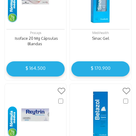
Procaps
Medihealth
Isoface 20 Mg Cápsulas
Sinac Gel
Blandas
$
164
.
500
$
170
.
900