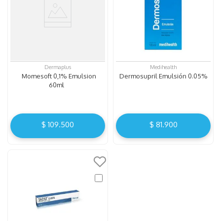
Dermaplus
Medihealth
Momesoft 0,1% Emulsion
Dermosupril Emulsión 0.05%
60ml
$
109
.
500
$
81
.
900