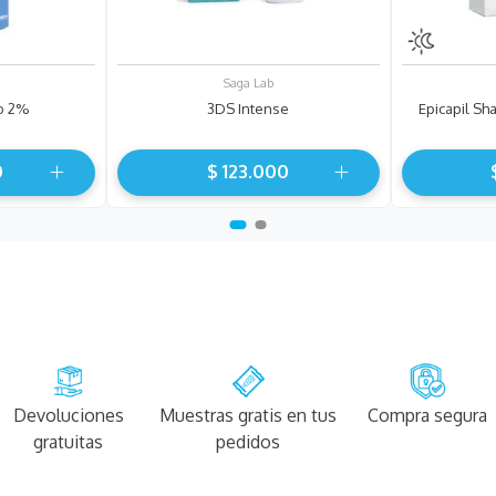
Saga Lab
o 2%
3DS Intense
Epicapil S
0
$
123
.
000
Devoluciones
Muestras gratis en tus
Compra segura
gratuitas
pedidos