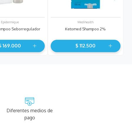
Epidermique
Medihealth
hampoo Seborregulador
Ketomed Shampoo 2%
$
169
.
000
$
112
.
500
Diferentes medios de
pago