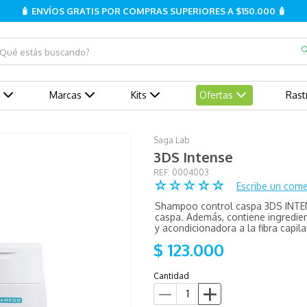
🧴 ENVÍOS GRATIS POR COMPRAS SUPERIORES A $150.000 🧴
ué estás buscando?
Marcas
Kits
Ofertas
Rast
Saga Lab
3DS Intense
:
0004003
☆
☆
☆
☆
☆
Escribe un come
Shampoo control caspa 3DS INTENSE
caspa. Además, contiene ingredie
y acondicionadora a la fibra capila
$
123
.
000
Cantidad