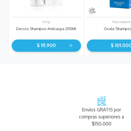
Vichy
Pharmaderm
Dercos Shampoo Anticaspa 200Ml
Ovale Shampo
$
111
.
900
$
101
.
00
Envíos GRATIS por
compras superiores a
$150.000