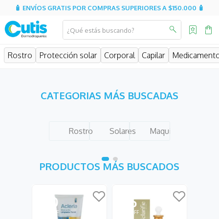
🧴 ENVÍOS GRATIS POR COMPRAS SUPERIORES A $150.000 🧴
¿Qué estás buscando?
MINOS MÁS BUSCADOS
Rostro
Protección solar
Corporal
Capilar
Medicament
isdin
isispharma
CATEGORIAS MÁS BUSCADAS
eucerin
sesderma
Rostro
Solares
Maquillaje
cerave
avene
PRODUCTOS MÁS BUSCADOS
be
uriage
30
25
roche posay
hidratante