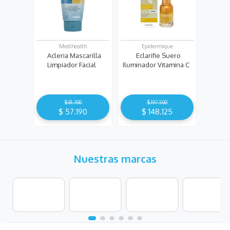
Medihealth
Epidermique
Acleria Mascarilla
Eclarifie Suero
Limpiador Facial
Iluminador Vitamina C
$
81
.
700
$
197
.
500
$
57
.
190
$
148
.
125
Nuestras marcas