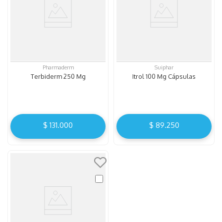
Pharmaderm
Suiphar
Terbiderm 250 Mg
Itrol 100 Mg Cápsulas
$
131
.
000
$
89
.
250