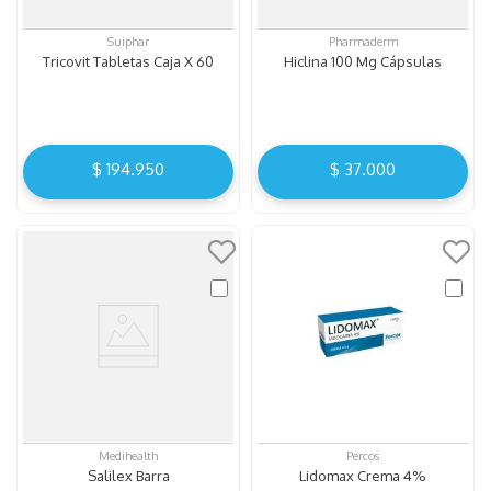
Suiphar
Pharmaderm
Tricovit Tabletas Caja X 60
Hiclina 100 Mg Cápsulas
$
194
.
950
$
37
.
000
Medihealth
Percos
Salilex Barra
Lidomax Crema 4%