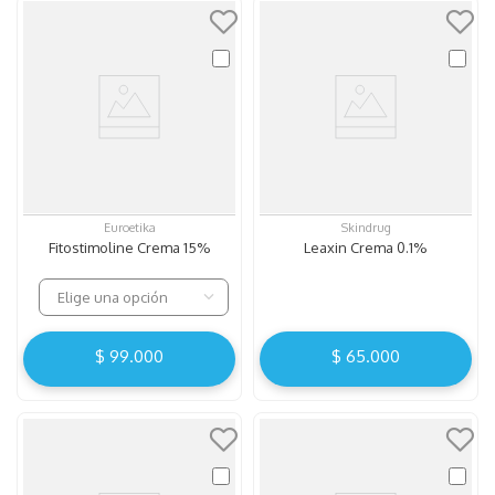
Euroetika
Skindrug
Fitostimoline Crema 15%
Leaxin Crema 0.1%
Elige una opción
$
99
.
000
$
65
.
000