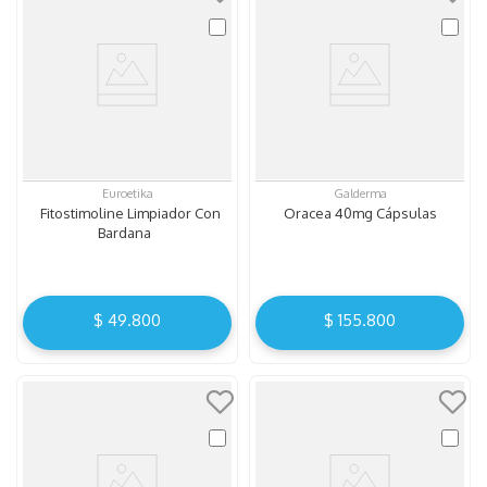
Euroetika
Galderma
Fitostimoline Limpiador Con
Oracea 40mg Cápsulas
Bardana
$
49
.
800
$
155
.
800