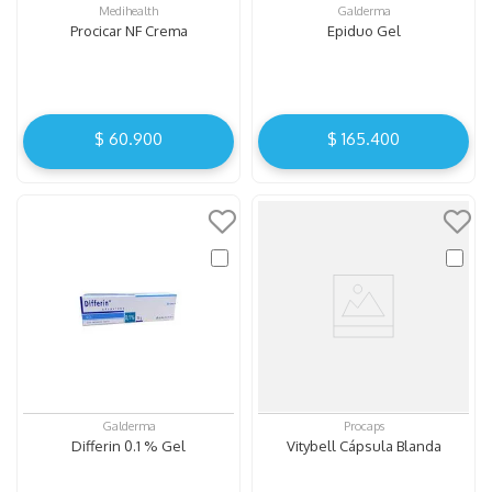
Medihealth
Galderma
Procicar NF Crema
Epiduo Gel
$
60
.
900
$
165
.
400
Galderma
Procaps
Differin 0.1 % Gel
Vitybell Cápsula Blanda