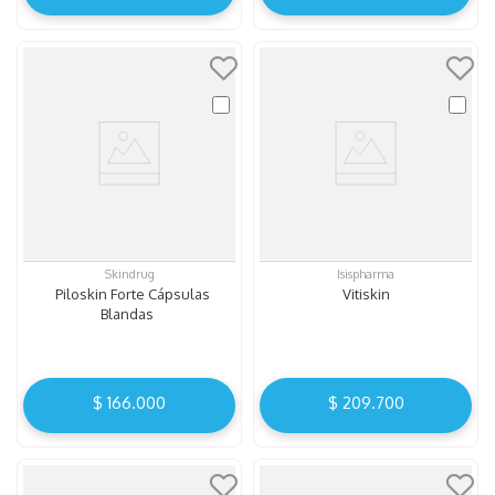
Skindrug
Isispharma
Piloskin Forte Cápsulas
Vitiskin
Blandas
$
166
.
000
$
209
.
700