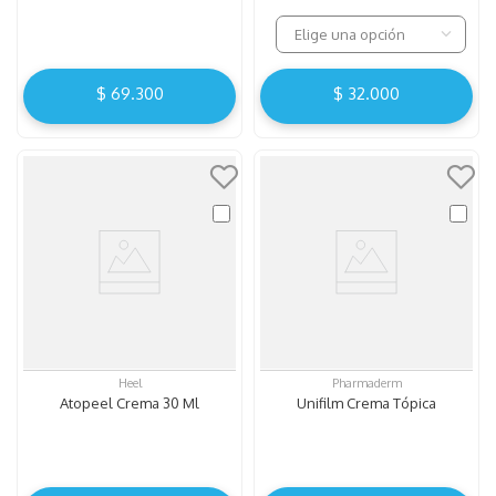
Elige una opción
$
69
.
300
$
32
.
000
Heel
Pharmaderm
Atopeel Crema 30 Ml
Unifilm Crema Tópica