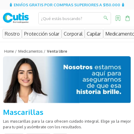
🧴 ENVÍOS GRATIS POR COMPRAS SUPERIORES A $150.000 🧴
¿Qué estás buscando?
MINOS MÁS BUSCADOS
Rostro
Protección solar
Corporal
Capilar
Medicament
isispharma
isdin
Medicamentos
Venta libre
eucerin
cerave
sesderma
avene
be
Mascarillas
hidratante
Las mascarillas para la cara ofrecen cuidado integral. Elige ya la mejor
uriage
para tu piel y asómbrate con los resultados.
roche posay