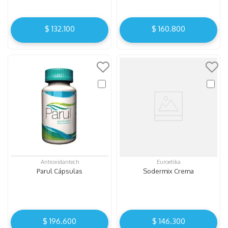
$
132
.
100
$
160
.
800
Antioxidantech
Euroetika
Parul Cápsulas
Sodermix Crema
$
196
.
600
$
146
.
300