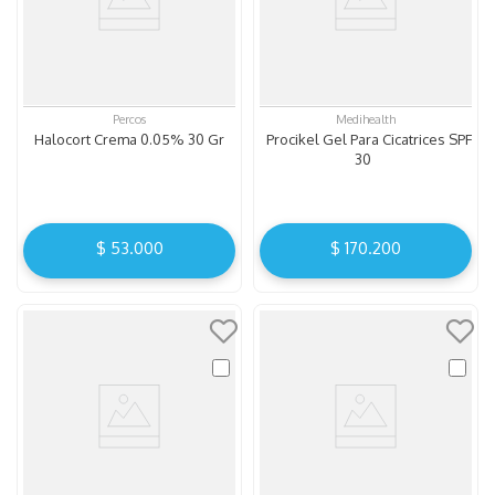
Percos
Medihealth
Halocort Crema 0.05% 30 Gr
Procikel Gel Para Cicatrices SPF
30
$
53
.
000
$
170
.
200