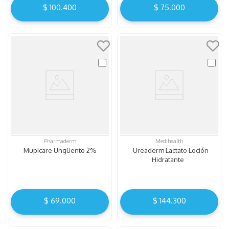
$
100
.
400
$
75
.
000
Pharmaderm
Medihealth
Mupicare Ungüento 2%
Ureaderm Lactato Loción
Hidratante
$
69
.
000
$
144
.
300