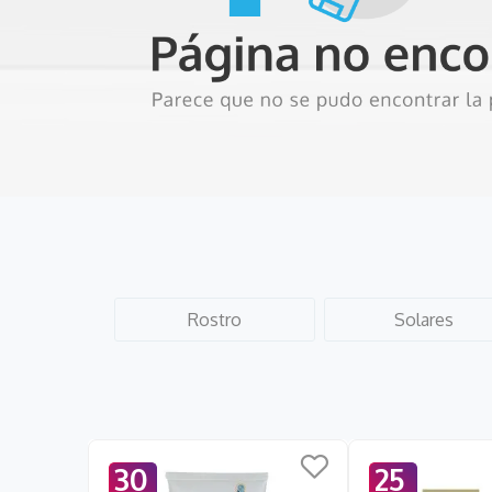
0
.
hidratante
Rostro
Solares
30
25