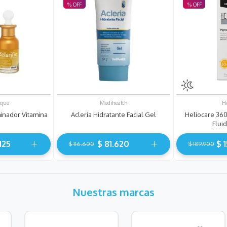
ique
Medihealth
H
minador Vitamina
Acleria Hidratante Facial Gel
Heliocare 360
Flui
125
$
81
.
620
$
1
$
116
.
600
$
189
.
900
Nuestras marcas