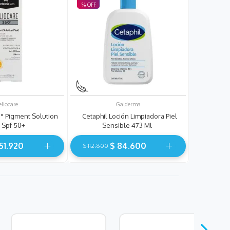
eliocare
Galderma
° Pigment Solution
Cetaphil Loción Limpiadora Piel
d Spf 50+
Sensible 473 Ml
51
.
920
$
84
.
600
$
112
.
800