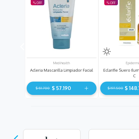
Medihealth
Epiderm
Acleria Mascarilla Limpiador Facial
Eclarifie Suero Ilu
C
$
57
.
190
$
148
.
$
81
.
700
$
197
.
500