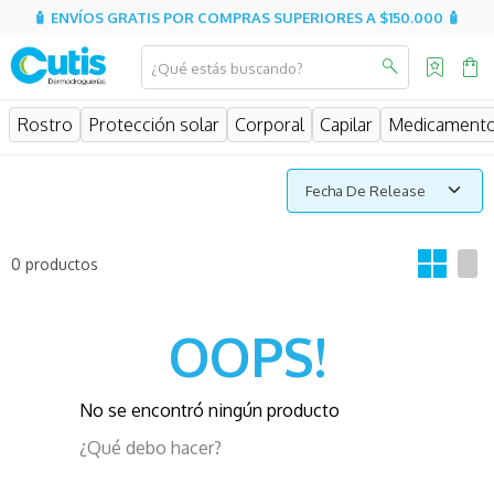
🧴 ENVÍOS GRATIS POR COMPRAS SUPERIORES A $150.000 🧴
¿Qué estás buscando?
MINOS MÁS BUSCADOS
Rostro
Protección solar
Corporal
Capilar
Medicament
isdin
isispharma
Fecha De Release
sesderma
eucerin
0
productos
cerave
OOPS!
avene
be
No se encontró ningún producto
uriage
¿Qué debo hacer?
aquatop
roche posay