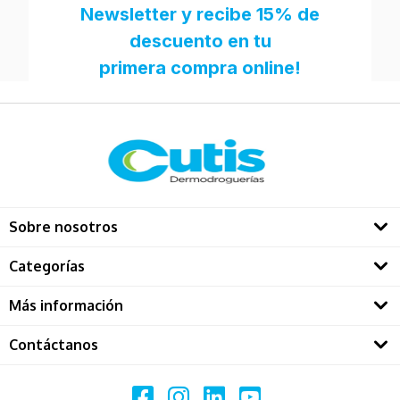
Sobre nosotros
Quienes somos
Categorías
Directorio Dermatológos
Rostro
Más información
Solares
Contáctanos
Restablecer contraseña
Maquillaje
Call center ventas
Politicas de privacidad
Capilar