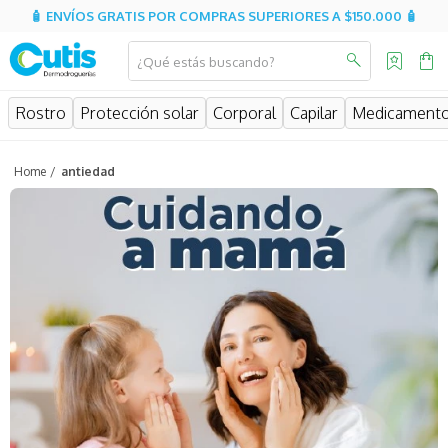
🧴 ENVÍOS GRATIS POR COMPRAS SUPERIORES A $150.000 🧴
¿Qué estás buscando?
MINOS MÁS BUSCADOS
Rostro
Protección solar
Corporal
Capilar
Medicament
isdin
isispharma
antiedad
sesderma
eucerin
cerave
avene
be
uriage
aquatop
roche posay