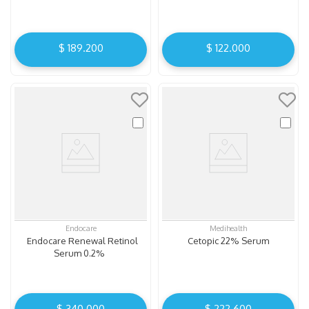
Gel
$
189
.
200
$
122
.
000
Endocare
Medihealth
Endocare Renewal Retinol
Cetopic 22% Serum
Serum 0.2%
$
340
.
000
$
222
.
600