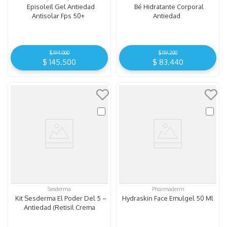
Episoleil Gel Antiedad
Bé Hidratante Corporal
Antisolar Fps 50+
Antiedad
$
194
.
000
$
119
.
200
$
145
.
500
$
83
.
440
Sesderma
Pharmaderm
Kit Sesderma El Poder Del 5 –
Hydraskin Face Emulgel 50 Ml
Antiedad (Retisil Crema
Intensiva Gratis Retiage 5
Serum)