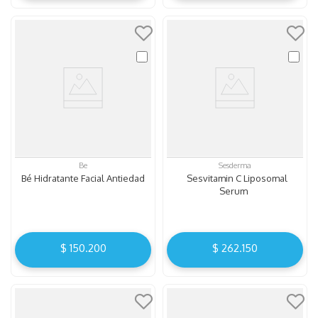
Be
Sesderma
Bé Hidratante Facial Antiedad
Sesvitamin C Liposomal
Serum
$
150
.
200
$
262
.
150