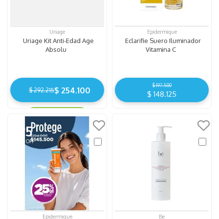
Uriage
Epidermique
Uriage Kit Anti-Edad Age
Eclarifie Suero Iluminador
Absolu
Vitamina C
$
197
.
500
$ 254.100
$ 292.215
$
148
.
125
Ahorro
$ 38.115
25
30
Epidermique
Be