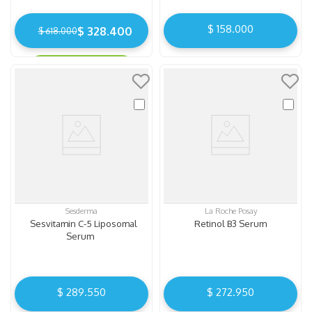
$
158
.
000
$ 328.400
$ 618.000
Ahorro
$ 289.600
Sesderma
La Roche Posay
Sesvitamin C-5 Liposomal
Retinol B3 Serum
Serum
$
289
.
550
$
272
.
950