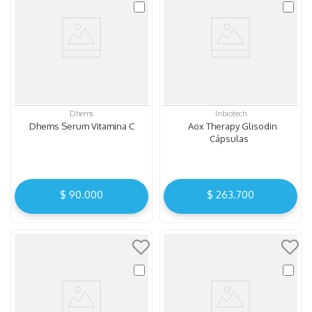
Dhems
Inbiotech
Dhems Serum Vitamina C
Aox Therapy Glisodin
Cápsulas
$
90
.
000
$
263
.
700