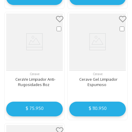
Cerave
Cerave
CeraVe Limpiador Anti-
Cerave Gel Limpiador
Rugosidades 8oz
Espumoso
$
75
.
950
$
110
.
950