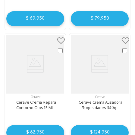
$
69
.
950
$
79
.
950
Cerave
Cerave
Cerave Crema Repara
Cerave Crema Alisadora
Contorno Ojos 15 Ml
Rugosidades 340g
$
62
.
950
$
124
.
950