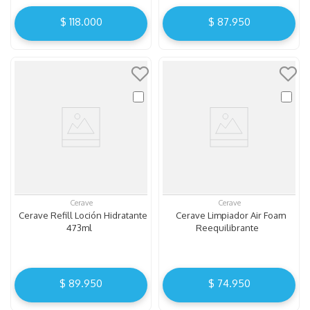
$
118
.
000
$
87
.
950
Cerave
Cerave
Cerave Refill Loción Hidratante
Cerave Limpiador Air Foam
473ml
Reequilibrante
$
89
.
950
$
74
.
950