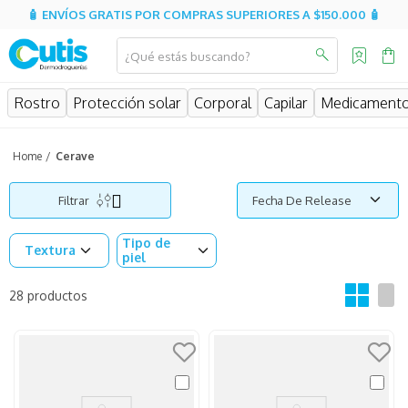
🧴 ENVÍOS GRATIS POR COMPRAS SUPERIORES A $150.000 🧴
¿Qué estás buscando?
MINOS MÁS BUSCADOS
Rostro
Protección solar
Corporal
Capilar
Medicament
isdin
isispharma
Cerave
sesderma
Filtrar
Fecha De Release
eucerin
Tipo de
cerave
Textura
piel
avene
28
productos
be
uriage
aquatop
roche posay