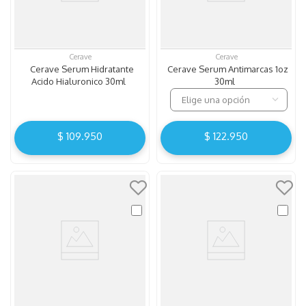
Cerave
Cerave
Cerave Serum Hidratante
Cerave Serum Antimarcas 1oz
Acido Hialuronico 30ml
30ml
Elige una opción
$
109
.
950
$
122
.
950