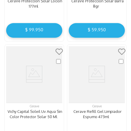
CeraVe Protección Solar Loción
CeraVe Protección Solar Barra
177ml
8gr
$
99
.
950
$
59
.
950
Cerave
Cerave
Vichy Capital Soleil Uv Aqua Sin
Cerave Refill Gel Limpiador
Color Protector Solar 50 Ml
Espumo 473ml