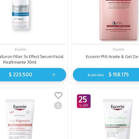
Eucerin
Eucerin
lluron Filler 3x Effect Serum Facial
Eucerin Ph5 Aceite & Gel D
Reafirmante 30ml
$
223
.
500
$
158
.
175
$
210
.
900
25