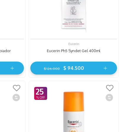
Eucerin
piador
Eucerin Ph5 Syndet Gel 400ml
$
94
.
500
$
126
.
000
25