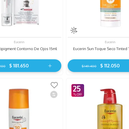
Eucerin
Eucerin
tipigment Contorno De Ojos 15ml
Eucerin Sun Toque Seco Tinted 
$
181
.
650
$
112
.
050
200
$
149
.
400
25