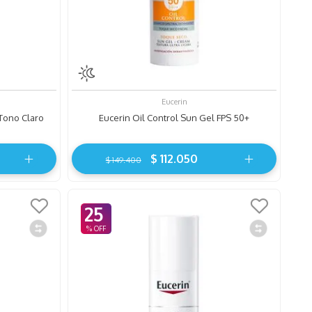
Eucerin
Tono Claro
Eucerin Oil Control Sun Gel FPS 50+
$
112
.
050
$
149
.
400
25