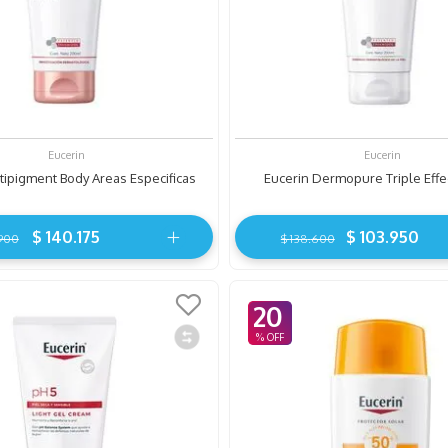
Eucerin
Eucerin
tipigment Body Areas Especificas
Eucerin Dermopure Triple Effe
$
140
.
175
$
103
.
950
900
$
138
.
600
20