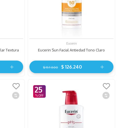
Eucerin
lar Textura
Eucerin Sun Facial Antiedad Tono Claro
$
126
.
240
$
157
.
800
25