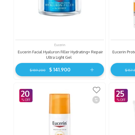
Eucerin
Eucerin Facial Hyaluron Filler Hydrating+ Repair
Eucerin Prot
Ultra Light Gel
$
141
.
900
$
189
.
200
$
157
.
20
25