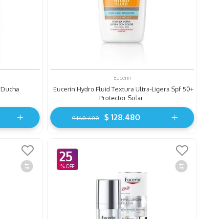
Eucerin
e Ducha
Eucerin Hydro Fluid Textura Ultra-Ligera Spf 50+
Protector Solar
$
128
.
480
$
160
.
600
25