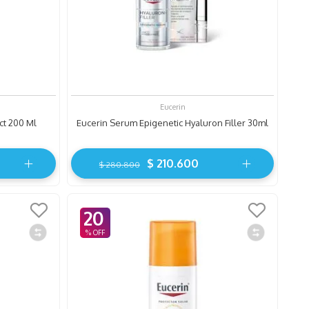
Eucerin
ct 200 Ml
Eucerin Serum Epigenetic Hyaluron Filler 30ml
$
210
.
600
$
280
.
800
20