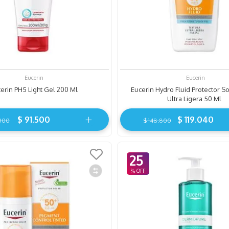
Eucerin
Eucerin
erin PH5 Light Gel 200 Ml
Eucerin Hydro Fluid Protector So
Ultra Ligera 50 Ml
$
91
.
500
$
119
.
040
000
$
148
.
800
25