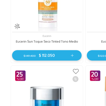
Eucerin
Eucerin Sun Toque Seco Tinted Tono Medio
Euc
$
112
.
050
$
149
.
400
$
122
.
25
20