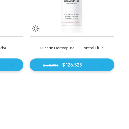
Eucerin
ucha
Eucerin Dermopure Oil Control Fluid
$
126
.
525
$
168
.
700