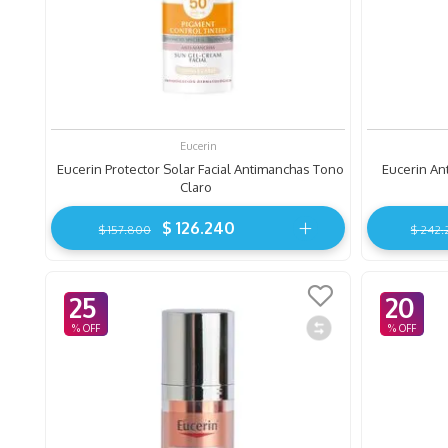
Eucerin
Eucerin Protector Solar Facial Antimanchas Tono
Eucerin An
Claro
$
126
.
240
$
157
.
800
$
242
.
25
20