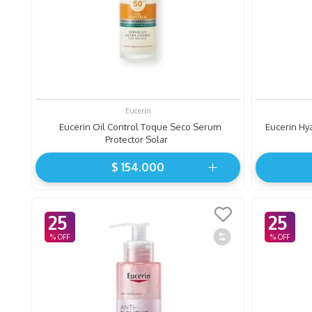
0
.
hidratante
Eucerin
Eucerin Oil Control Toque Seco Serum
Eucerin Hya
Protector Solar
$
154
.
000
25
25