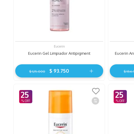
Eucerin
Eucerin Gel Limpiador Antipigment
Eucerin An
$
93
.
750
$
125
.
000
$
186
.
25
25