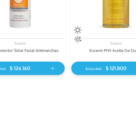
Eucerin
Eucerin
otector Solar Facial Antimanchas
Eucerin PH5 Aceite De D
$
126
.
160
$
121
.
800
700
$
162
.
400