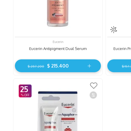
Eucerin
Eucerin Antipigment Dual Serum
Eucerin Pr
$
215
.
400
$
287
.
200
$
157
.
25