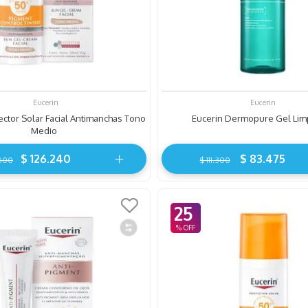
Eucerin
Eucerin
ector Solar Facial Antimanchas Tono
Eucerin Dermopure Gel Lim
Medio
$
126
.
240
$
83
.
475
800
$
111
.
300
25