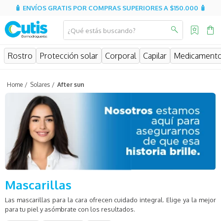
🧴 ENVÍOS GRATIS POR COMPRAS SUPERIORES A $150.000 🧴
¿Qué estás buscando?
MINOS MÁS BUSCADOS
Rostro
Protección solar
Corporal
Capilar
Medicament
isdin
isispharma
Solares
After sun
eucerin
sesderma
cerave
avene
be
Mascarillas
uriage
Las mascarillas para la cara ofrecen cuidado integral. Elige ya la mejor
roche posay
para tu piel y asómbrate con los resultados.
hidratante