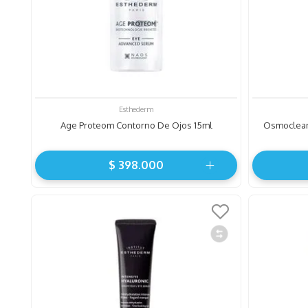
0
.
hidratante
Esthederm
Age Proteom Contorno De Ojos 15ml
Osmoclean 
$
398
.
000