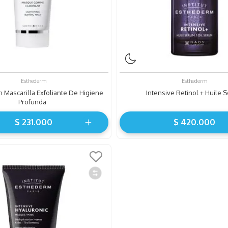
Esthederm
Esthederm
Mascarilla Exfoliante De Higiene
Intensive Retinol + Huile 
Profunda
$
231
.
000
$
420
.
000