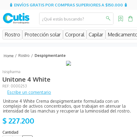
🧴 ENVÍOS GRATIS POR COMPRAS SUPERIORES A $150.000 🧴
¿Qué estás buscando?
MINOS MÁS BUSCADOS
Rostro
Protección solar
Corporal
Capilar
Medicament
isispharma
isdin
Rostro
Despigmentante
eucerin
Isispharma
cerave
Unitone 4 White
sesderma
:
0000253
Escribe un comentario
avene
Unitone 4 White Crema despigmentante formulada con un
be
complejo de activos concentrados, que trabajan en atenuar la
intensidad de las manchas y recuperar la luminosidad del rostro.
hidratante
$
227
.
200
uriage
Cantidad
roche posay