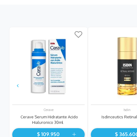
d
Cerave
Isdin
Cerave Serum Hidratante Acido
Isdinceutics Retina
Hialuronico 30ml
$
109
.
950
$
365
.
60