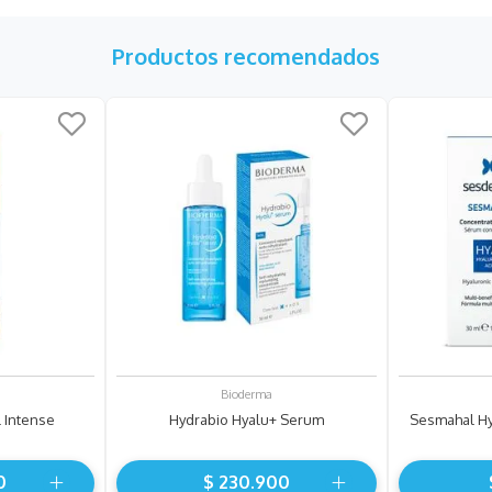
Productos recomendados
Bioderma
l Intense
Hydrabio Hyalu+ Serum
Sesmahal Hy
0
$
230
.
900