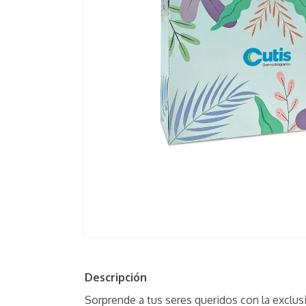
0
.
hidratante
Descripción
Sorprende a tus seres queridos con la exclus