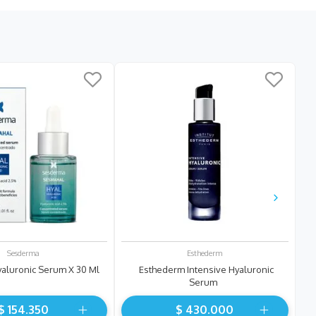
Sesderma
Esthederm
aluronic Serum X 30 Ml
Esthederm Intensive Hyaluronic
Serum
$
154
.
350
$
430
.
000