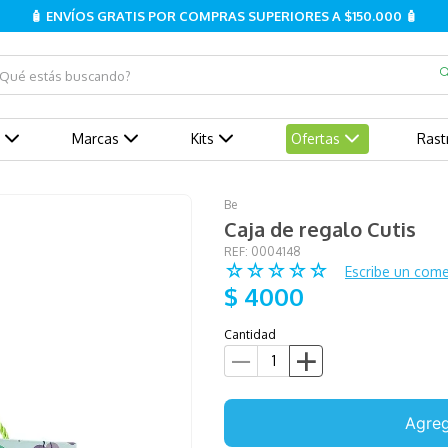
🧴 ENVÍOS GRATIS POR COMPRAS SUPERIORES A $150.000 🧴
ué estás buscando?
Marcas
Kits
Ofertas
Rast
Be
Caja de regalo Cutis
:
0004148
☆
☆
☆
☆
☆
Escribe un come
$
4000
Cantidad
Agreg