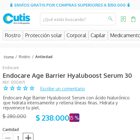
🧴 ENVÍOS GRATIS POR COMPRAS SUPERIORES A $150.000 🧴
¿Qué estás buscando?
MINOS MÁS BUSCADOS
Rostro
Protección solar
Corporal
Capilar
Medicament
isispharma
isdin
Rostro
Antiedad
eucerin
Endocare
cerave
Endocare Age Barrier Hyaluboost Serum 30
:
0004171
sesderma
☆
☆
☆
☆
☆
Escribe un comentario
avene
Endocare Age Barrier Hyaluboost Serum con ácido hialurónico
que hidrata intensamente y rellena líneas finas. Hidrata y
be
rejuvenece tu piel.
$
238
.
000
$
280
.
000
15 %
hidratante
uriage
Cantidad
roche posay