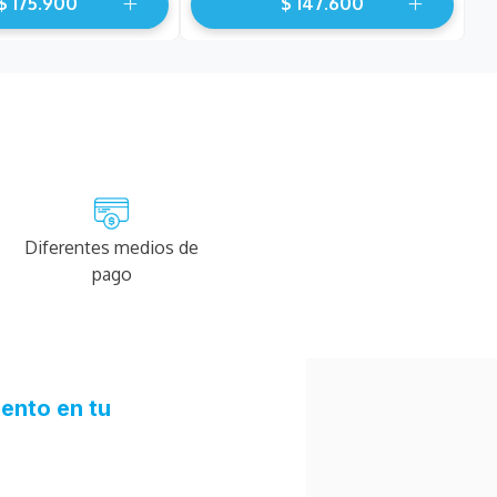
$
175
.
900
$
147
.
600
Diferentes medios de
pago