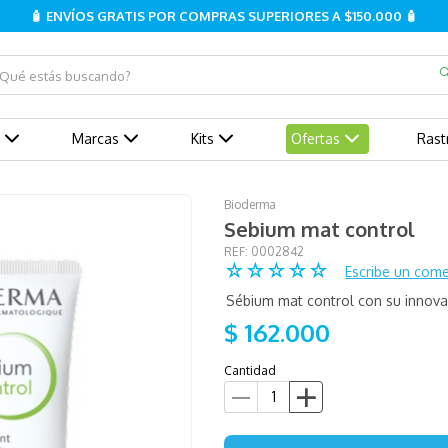
🧴 ENVÍOS GRATIS POR COMPRAS SUPERIORES A $150.000 🧴
ué estás buscando?
Marcas
Kits
Ofertas
Rast
Bioderma
Sebium mat control
:
0002842
☆
☆
☆
☆
☆
Escribe un come
Sébium mat control con su innov
$
162
.
000
Cantidad