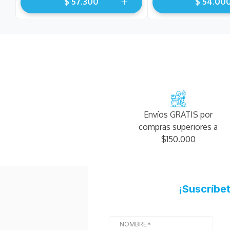
$
57
.
300
$
54
.
00
Envíos GRATIS por
compras superiores a
$150.000