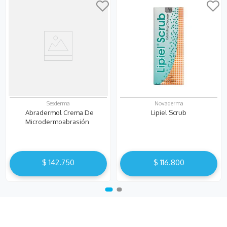
Sesderma
Novaderma
Abradermol Crema De
Lipiel Scrub
Microdermoabrasión
$
142
.
750
$
116
.
800