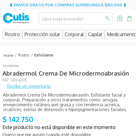
🧴 ENVÍOS GRATIS POR COMPRAS SUPERIORES A $150.000 🧴
¿Qué estás buscando?
MINOS MÁS BUSCADOS
Rostro
Protección solar
Corporal
Capilar
Medicament
isdin
isispharma
Rostro
Exfoliante
sesderma
Sesderma
eucerin
Abradermol Crema De Microdermoabrasión
:
0004205
cerave
Escribe un comentario
avene
Abradermol Crema De Microdermoabrasión. Exfoliante facial y
corporal. Preparación a otros tratamientos como: arrugas,
be
envejecimiento cutáneo, piel grasa y con tendencia acneica,
cicatrices, estrías de distensión e hiperpigmentaciones faciales.
uriage
$
142
.
750
aquatop
Este producto no está disponible en este momento
Quiero que me avisen cuando esté disponible
roche posay