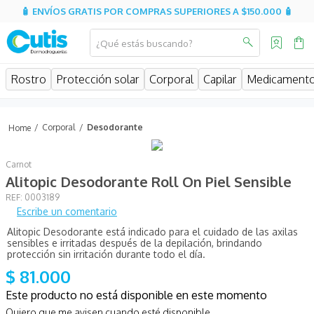
🧴 ENVÍOS GRATIS POR COMPRAS SUPERIORES A $150.000 🧴
¿Qué estás buscando?
MINOS MÁS BUSCADOS
Rostro
Protección solar
Corporal
Capilar
Medicament
isispharma
isdin
Corporal
Desodorante
eucerin
Carnot
cerave
Alitopic Desodorante Roll On Piel Sensible
sesderma
:
0003189
Escribe un comentario
avene
Alitopic Desodorante está indicado para el cuidado de las axilas
be
sensibles e irritadas después de la depilación, brindando
protección sin irritación durante todo el día.
hidratante
$
81
.
000
uriage
Este producto no está disponible en este momento
Quiero que me avisen cuando esté disponible
roche posay