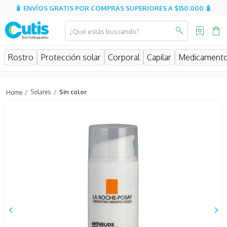
🧴 ENVÍOS GRATIS POR COMPRAS SUPERIORES A $150.000 🧴
¿Qué estás buscando?
MINOS MÁS BUSCADOS
Rostro
Protección solar
Corporal
Capilar
Medicament
isdin
isispharma
Solares
Sin color
eucerin
sesderma
cerave
avene
be
uriage
roche posay
hidratante