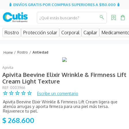
🧴 ENVÍOS GRATIS POR COMPRAS SUPERIORES A $150.000 🧴
¿Qué estás buscando?
MINOS MÁS BUSCADOS
Rostro
Protección solar
Corporal
Capilar
Medicament
isispharma
isdin
Rostro
Antiedad
eucerin
Apivita
cerave
Apivita Beevine Elixir Wrinkle & Firmness Lift
sesderma
Cream Light Texture
:
0003966
avene
☆
☆
☆
☆
☆
Escribe un comentario
be
Apivita Beevine Elixir Wrinkle & Firmness Lift Cream ligera que
atenúa arrugas y aporta firmeza para una piel más tersa.
uriage
Rejuvenece tu piel.
$
268
.
600
roche posay
hidratante