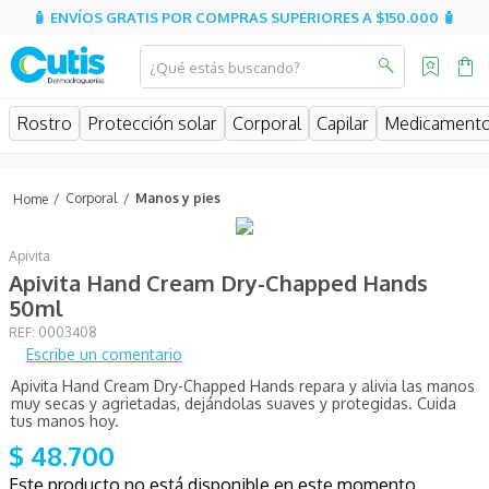
🧴 ENVÍOS GRATIS POR COMPRAS SUPERIORES A $150.000 🧴
¿Qué estás buscando?
MINOS MÁS BUSCADOS
Rostro
Protección solar
Corporal
Capilar
Medicament
isispharma
isdin
Corporal
Manos y pies
eucerin
Apivita
cerave
Apivita Hand Cream Dry-Chapped Hands
sesderma
50ml
:
0003408
avene
Escribe un comentario
be
Apivita Hand Cream Dry-Chapped Hands repara y alivia las manos
muy secas y agrietadas, dejándolas suaves y protegidas. Cuida
uriage
tus manos hoy.
$
48
.
700
roche posay
Este producto no está disponible en este momento
hidratante