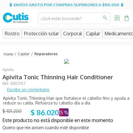
🧴 ENVÍOS GRATIS POR COMPRAS SUPERIORES A $150.000 🧴
¿Qué estás buscando?
MINOS MÁS BUSCADOS
Rostro
Protección solar
Corporal
Capilar
Medicament
isispharma
isdin
Capilar
Reparadores
eucerin
Apivita
cerave
Apivita Tonic Thinning Hair Conditioner
sesderma
:
0003757
Escribe un comentario
avene
Apivita Tonic Thinning Hair que fortalece el cabello fino y ayuda a
be
reducir su caída. Refuerza tu cabello día a día
$
86
.
020
$
101
.
200
uriage
15 %
Este producto no está disponible en este momento
roche posay
Quiero que me avisen cuando esté disponible
hidratante