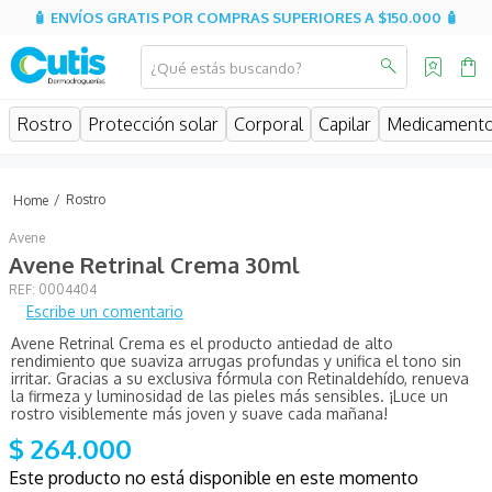
🧴 ENVÍOS GRATIS POR COMPRAS SUPERIORES A $150.000 🧴
¿Qué estás buscando?
MINOS MÁS BUSCADOS
Rostro
Protección solar
Corporal
Capilar
Medicament
isispharma
isdin
Rostro
eucerin
Avene
cerave
Avene Retrinal Crema 30ml
:
0004404
sesderma
Escribe un comentario
avene
Avene Retrinal Crema es el producto antiedad de alto
rendimiento que suaviza arrugas profundas y unifica el tono sin
be
irritar. Gracias a su exclusiva fórmula con Retinaldehído, renueva
la firmeza y luminosidad de las pieles más sensibles. ¡Luce un
hidratante
rostro visiblemente más joven y suave cada mañana!
$
264
.
000
uriage
Este producto no está disponible en este momento
roche posay