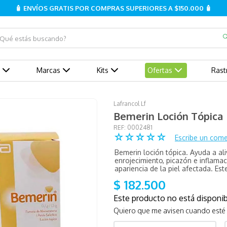
🧴 ENVÍOS GRATIS POR COMPRAS SUPERIORES A $150.000 🧴
ué estás buscando?
Marcas
Kits
Ofertas
Rast
Lafrancol Lf
Bemerin Loción Tópica
:
0002481
☆
☆
☆
☆
☆
Escribe un come
Bemerin loción tópica. Ayuda a ali
enrojecimiento, picazón e inflama
apariencia de la piel afectada. Es
$
182
.
500
Este producto no está dispon
Quiero que me avisen cuando esté