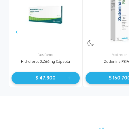
Faes Farma
Medihealth
Hidroferol 0.266mg Cápsula
Zudenina PB F
$
47
.
800
$
160
.
70