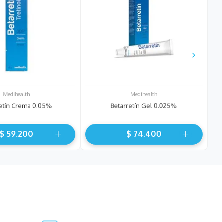
Medihealth
Medihealth
retín Crema 0.05%
Betarretín Gel 0.025%
$
59
.
200
$
74
.
400