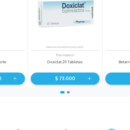
Pharmaderm
orte
Doxiclat 20 Tabletas
Betar
0
$
73
.
000