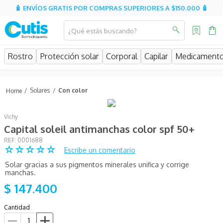
🧴 ENVÍOS GRATIS POR COMPRAS SUPERIORES A $150.000 🧴
¿Qué estás buscando?
MINOS MÁS BUSCADOS
Rostro
Protección solar
Corporal
Capilar
Medicament
isdin
isispharma
Solares
Con color
eucerin
Vichy
sesderma
Capital soleil antimanchas color spf 50+
cerave
:
0001688
☆
☆
☆
☆
☆
Escribe un comentario
avene
Solar gracias a sus pigmentos minerales unifica y corrige
be
manchas.
$
147
.
400
uriage
roche posay
Cantidad
hidratante