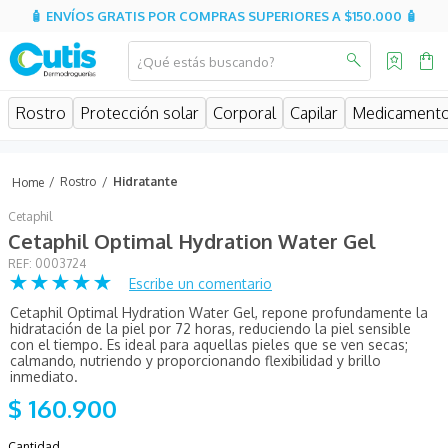
🧴 ENVÍOS GRATIS POR COMPRAS SUPERIORES A $150.000 🧴
¿Qué estás buscando?
MINOS MÁS BUSCADOS
Rostro
Protección solar
Corporal
Capilar
Medicament
isdin
isispharma
Rostro
Hidratante
eucerin
Cetaphil
sesderma
Cetaphil Optimal Hydration Water Gel
:
0003724
cerave
★
★
★
★
★
Escribe un comentario
avene
Cetaphil Optimal Hydration Water Gel, repone profundamente la
hidratación de la piel por 72 horas, reduciendo la piel sensible
be
con el tiempo. Es ideal para aquellas pieles que se ven secas;
calmando, nutriendo y proporcionando flexibilidad y brillo
uriage
inmediato.
$
160
.
900
roche posay
hidratante
Cantidad