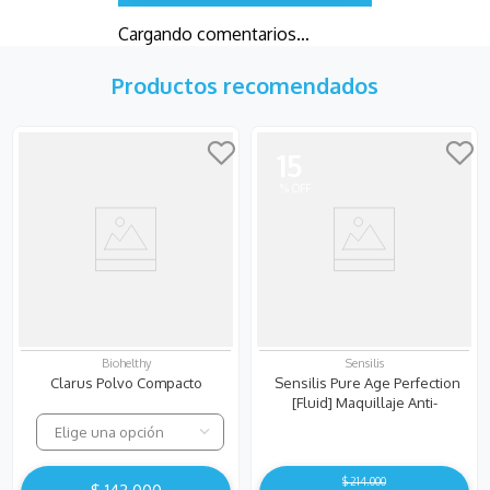
Cargando comentarios…
Productos recomendados
15
Biohelthy
Sensilis
Clarus Polvo Compacto
Sensilis Pure Age Perfection
[Fluid] Maquillaje Anti-
Imperfecciones - Tono Sand
Elige una opción
$
214
.
000