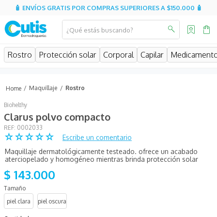
🧴 ENVÍOS GRATIS POR COMPRAS SUPERIORES A $150.000 🧴
¿Qué estás buscando?
MINOS MÁS BUSCADOS
Rostro
Protección solar
Corporal
Capilar
Medicament
isispharma
isdin
Maquillaje
Rostro
eucerin
Biohelthy
cerave
Clarus polvo compacto
:
0002033
sesderma
☆
☆
☆
☆
☆
Escribe un comentario
avene
Maquillaje dermatológicamente testeado. ofrece un acabado
aterciopelado y homogéneo mientras brinda protección solar
be
$
143
.
000
uriage
roche posay
piel clara
piel oscura
hidratante