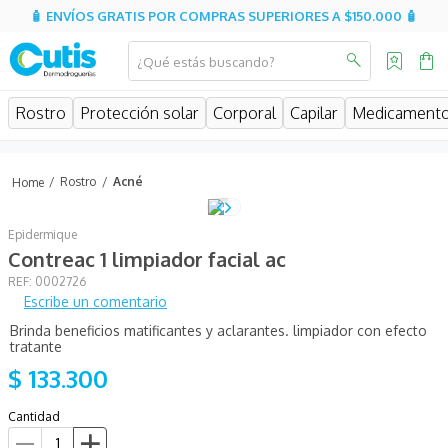
🧴 ENVÍOS GRATIS POR COMPRAS SUPERIORES A $150.000 🧴
¿Qué estás buscando?
MINOS MÁS BUSCADOS
Rostro
Protección solar
Corporal
Capilar
Medicament
isispharma
isdin
Rostro
Acné
eucerin
Epidermique
cerave
Contreac 1 limpiador facial ac
sesderma
:
0002726
Escribe un comentario
avene
Brinda beneficios matificantes y aclarantes. limpiador con efecto
be
tratante
$
133
.
300
hidratante
uriage
Cantidad
roche posay