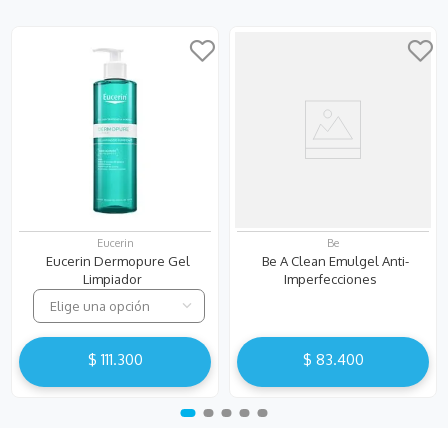
Eucerin
Be
Eucerin Dermopure Gel
Be A Clean Emulgel Anti-
Limpiador
Imperfecciones
Elige una opción
$
111
.
300
$
83
.
400