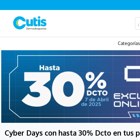
¿Q
ÉRMINOS MÁS BUSCADOS
Categorías
.
isdin
.
isispharma
.
sesderma
.
eucerin
.
cerave
.
avene
.
be
.
uriage
Cyber Days con hasta 30% Dcto en tus p
.
aquatop