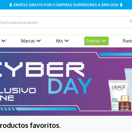
🧴 ENVÍOS GRATIS POR COMPRAS SUPERIORES A $150.000 🧴
ué estás buscando?
Marcas
Kits
Ofertas
Rast
roductos favoritos.