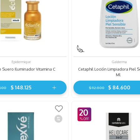
Epidermique
Galderma
ie Suero Iluminador Vitamina C
Cetaphil Loción Limpiadora Piel 
Ml
$
148
.
125
$
84
.
600
500
$
112
.
800
20