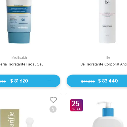
Medihealth
Be
leria Hidratante Facial Gel
Bé Hidratante Corporal Ant
$
81
.
620
$
83
.
440
600
$
119
.
200
25