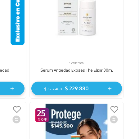
Sesderma
iedad
Serum Antiedad Exoses The Elixir 30ml
$
229
.
880
$
328
.
400
25