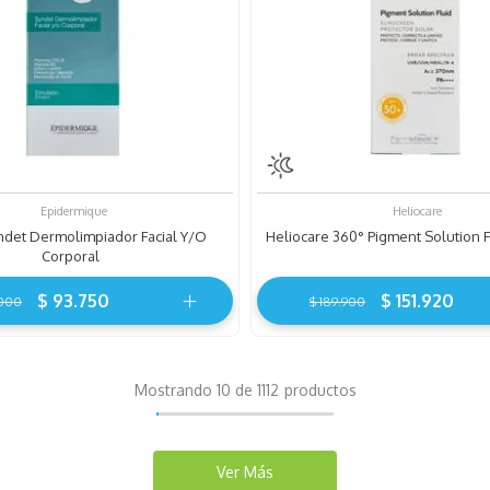
Epidermique
Heliocare
ndet Dermolimpiador Facial Y/o
Heliocare 360° Pigment Solution F
Corporal
$
93
.
750
$
151
.
920
000
$
189
.
900
Mostrando
10 de 1112