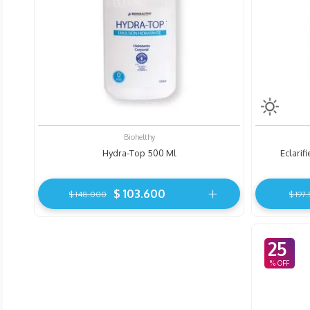
Biohelthy
Hydra-Top 500 Ml
Eclarif
$
103
.
600
$
148
.
000
$
197
.
25