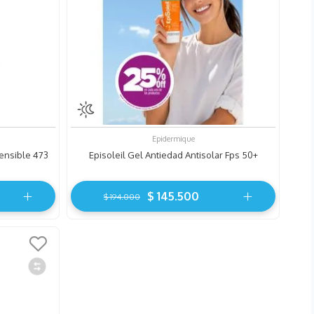
Epidermique
Sensible 473
Episoleil Gel Antiedad Antisolar Fps 50+
$
145
.
500
$
194
.
000