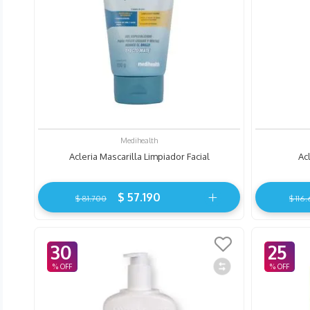
Medihealth
Acleria Mascarilla Limpiador Facial
Ac
$
57
.
190
$
81
.
700
$
116
.
30
25