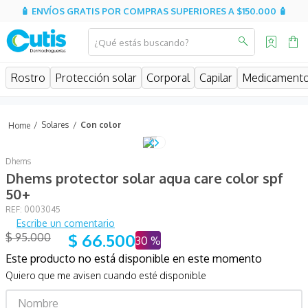
🧴 ENVÍOS GRATIS POR COMPRAS SUPERIORES A $150.000 🧴
¿Qué estás buscando?
MINOS MÁS BUSCADOS
Rostro
Protección solar
Corporal
Capilar
Medicament
isispharma
isdin
Solares
Con color
eucerin
Dhems
cerave
Dhems protector solar aqua care color spf
sesderma
50+
:
0003045
avene
Escribe un comentario
be
$
66
.
500
$
95
.
000
30 %
Este producto no está disponible en este momento
hidratante
Quiero que me avisen cuando esté disponible
uriage
roche posay