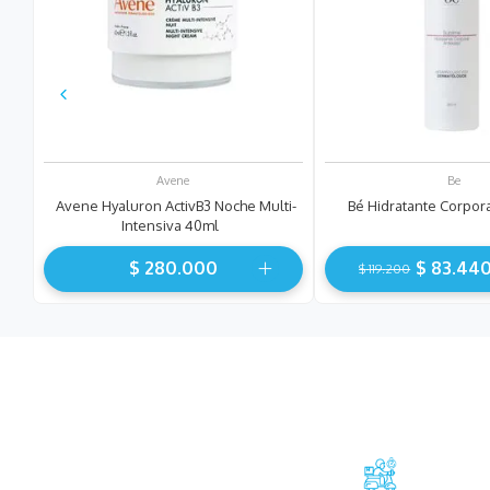
Avene
Be
Avene Hyaluron ActivB3 Noche Multi-
Bé Hidratante Corpor
Intensiva 40ml
$
280
.
000
$
83
.
44
$
119
.
200