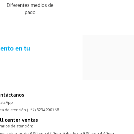
Diferentes medios de
pago
ntáctanos
atsApp
nea de atención (+57) 3234900758
ll center ventas
arios de atención:
nes a viernes de 8:00am a 6:00pm. Sábado de 9:00am a 4:40pm