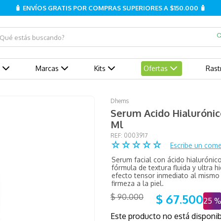
🧴 ENVÍOS GRATIS POR COMPRAS SUPERIORES A $150.000 🧴
ué estás buscando?
Marcas
Kits
Ofertas
Rast
Dhems
Serum Acido Hialuróni
Ml
:
0003917
☆
☆
☆
☆
☆
Escribe un come
Serum facial con ácido hialuróni
fórmula de textura fluida y ultra h
efecto tensor inmediato al mismo 
firmeza a la piel.
$
67
.
500
$
90
.
000
25 
Este producto no está dispon