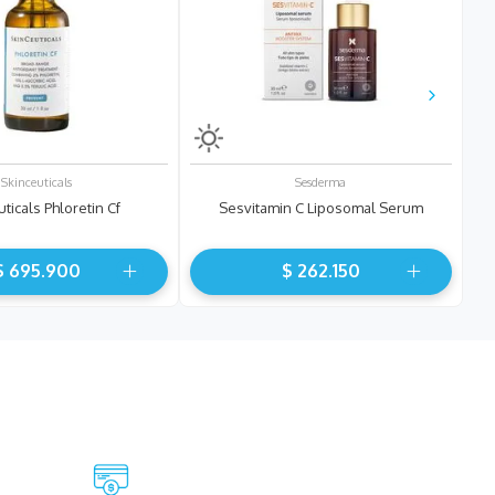
Skinceuticals
Sesderma
ticals Phloretin Cf
Sesvitamin C Liposomal Serum
$
695
.
900
$
262
.
150