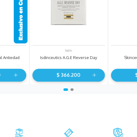
Isdin
al Antiedad
Isdinceutics A.g.e Reverse Day
Skinceu
0
$
366
.
200