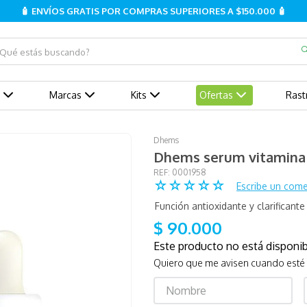
🧴 ENVÍOS GRATIS POR COMPRAS SUPERIORES A $150.000 🧴
ué estás buscando?
Marcas
Kits
Ofertas
Rast
Dhems
Dhems serum vitamina
:
0001958
☆
☆
☆
☆
☆
Escribe un come
Función antioxidante y clarificant
$
90
.
000
Este producto no está dispon
Quiero que me avisen cuando esté