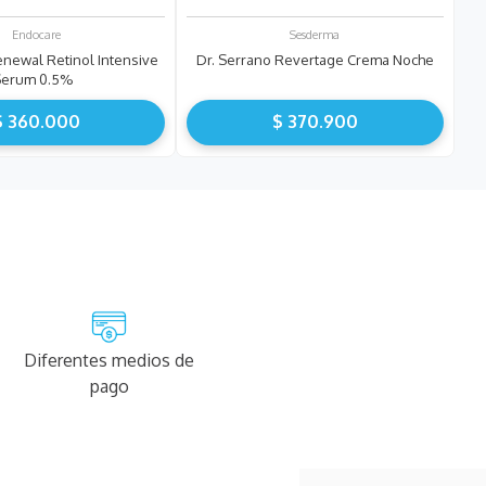
Endocare
Sesderma
newal Retinol Intensive
Dr. Serrano Revertage Crema Noche
Serum 0.5%
$
360
.
000
$
370
.
900
Diferentes medios de
pago