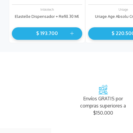
Inbiotech
Uriage
Elastelle Dispensador + Refill 30 Ml
Uriage Age Absolu 
$
193
.
700
$
220
.
50
Envíos GRATIS por
compras superiores a
$150.000