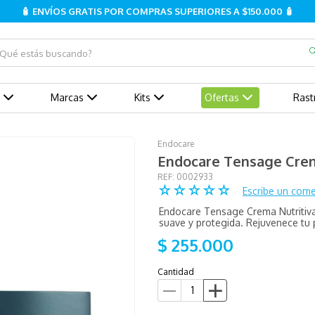
🧴 ENVÍOS GRATIS POR COMPRAS SUPERIORES A $150.000 🧴
ué estás buscando?
Marcas
Kits
Ofertas
Rast
Endocare
Endocare Tensage Crem
:
0002933
☆
☆
☆
☆
☆
Escribe un come
Endocare Tensage Crema Nutritiva 
suave y protegida. Rejuvenece tu p
$
255
.
000
Cantidad