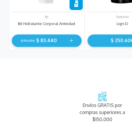
Be
Saderma
Bé Hidratante Corporal Antiedad
Lign-D
$
83
.
440
$
250
.
60
$
119
.
200
Envíos GRATIS por
compras superiores a
$150.000