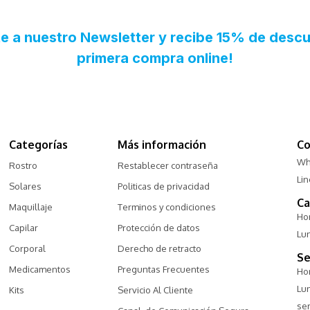
Categorías
Más información
Co
Wh
Rostro
Restablecer contraseña
Li
Solares
Politicas de privacidad
Ca
Maquillaje
Terminos y condiciones
Hor
Capilar
Protección de datos
Lu
Corporal
Derecho de retracto
Se
Medicamentos
Preguntas Frecuentes
Hor
Lu
Kits
Servicio Al Cliente
ser