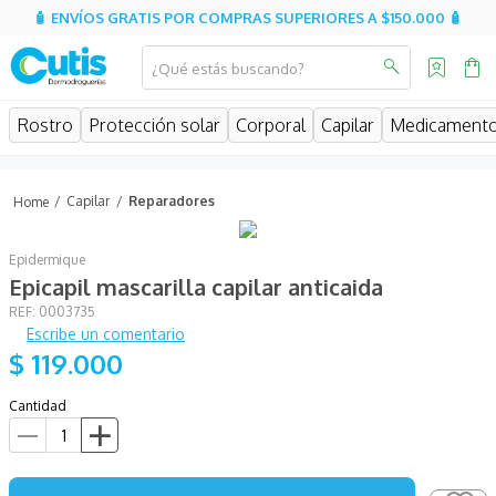
🧴 ENVÍOS GRATIS POR COMPRAS SUPERIORES A $150.000 🧴
¿Qué estás buscando?
MINOS MÁS BUSCADOS
Rostro
Protección solar
Corporal
Capilar
Medicament
isdin
isispharma
Capilar
Reparadores
sesderma
Epidermique
eucerin
Epicapil mascarilla capilar anticaida
cerave
:
0003735
Escribe un comentario
avene
$
119
.
000
be
Cantidad
uriage
aquatop
roche posay