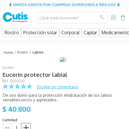
🧴 ENVÍOS GRATIS POR COMPRAS SUPERIORES A $150.000 🧴
¿Qué estás buscando?
MINOS MÁS BUSCADOS
Rostro
Protección solar
Corporal
Capilar
Medicament
isispharma
isdin
Rostro
Labios
eucerin
Eucerin
cerave
Eucerin protector labial
sesderma
:
0001030
☆
☆
☆
☆
☆
Escribe un comentario
avene
De uso diario para la protección ehidratación de los labios
be
sensibles,secos y agrietados.
$
40
.
800
hidratante
uriage
Cantidad
roche posay