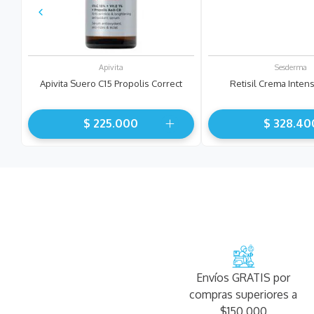
Apivita
Sesderma
Apivita Suero C15 Propolis Correct
Retisil Crema Inten
$
225
.
000
$
328
.
40
Envíos GRATIS por
compras superiores a
$150.000