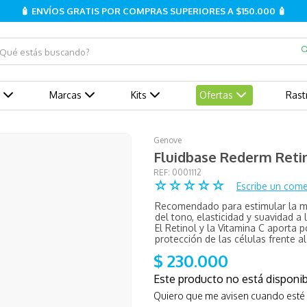
🧴 ENVÍOS GRATIS POR COMPRAS SUPERIORES A $150.000 🧴
ué estás buscando?
Marcas
Kits
Ofertas
Rast
Genove
Fluidbase Rederm Retin
:
0001112
☆
☆
☆
☆
☆
Escribe un come
Recomendado para estimular la mi
del tono, elasticidad y suavidad a 
El Retinol y la Vitamina C aporta 
protección de las células frente a
$
230
.
000
Este producto no está dispon
Quiero que me avisen cuando esté