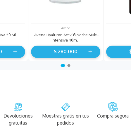
Avene
siva 50 Ml
Avene Hyaluron ActivB3 Noche Multi-
Intensiva 40ml
0
$
280
.
000
Devoluciones
Muestras gratis en tus
Compra segura
gratuitas
pedidos