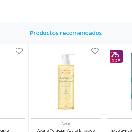
Productos recomendados
25
Avene
vante
Avene Xeracalm Aceite Limpiador
Exvé Synde