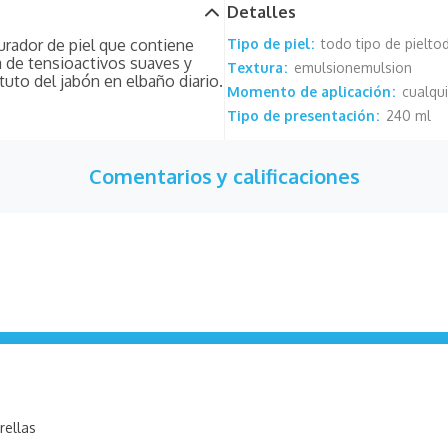
Detalles
urador de piel que contiene
Tipo de piel
todo tipo de piel
tod
a de tensioactivos suaves y
Textura
emulsion
emulsion
uto del jabón en elbaño diario.
Momento de aplicación
cualqu
Tipo de presentación
240 ml
Comentarios y calificaciones
rellas