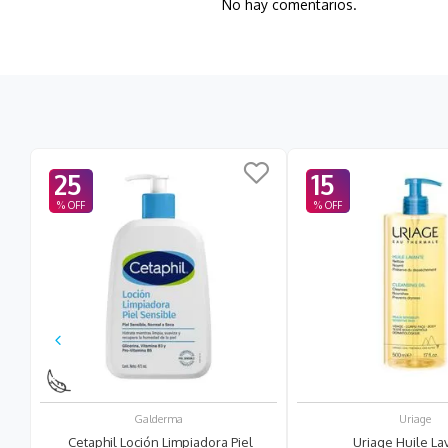
No hay comentarios.
25
15
do
Galderma
Uriage
Cetaphil Loción Limpiadora Piel
Uriage Huile La