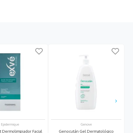
Epidermique
Genove
t Dermolimpiador Facial
Genocután Gel Dermatológico