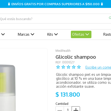
🧴 ENVÍOS GRATIS POR COMPRAS SUPERIORES A $150.000 🧴
ué estás buscando?
Marcas
Kits
Ofertas
Rast
Medihealth
Glicolic shampoo
:
0001027
☆
☆
☆
☆
☆
Escribe un come
Glicolic shampoo piel es un limpia
glicólico al 10 % en una base lim
acondicionador. se utiliza como su
acción exfoliante suave.
$
131
.
800
Cantidad