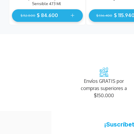
Sensible 473 Ml
$
84
.
600
$
115
.
94
$
112
.
800
$
136
.
400
Envíos GRATIS por
compras superiores a
$150.000