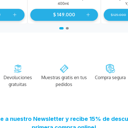
400ml
Y
0
$
149
.
000
$
125
.
000
Devoluciones
Muestras gratis en tus
Compra segura
gratuitas
pedidos