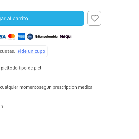
ar al carrito
 piel
todo tipo de piel
cualquier momento
segun prescripcion medica
on