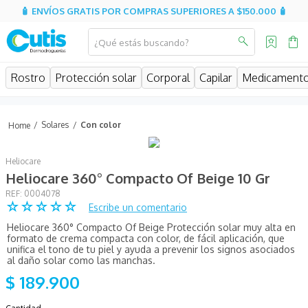
🧴 ENVÍOS GRATIS POR COMPRAS SUPERIORES A $150.000 🧴
¿Qué estás buscando?
MINOS MÁS BUSCADOS
Rostro
Protección solar
Corporal
Capilar
Medicament
isdin
isispharma
Solares
Con color
sesderma
Heliocare
eucerin
Heliocare 360° Compacto Of Beige 10 Gr
cerave
:
0004078
☆
☆
☆
☆
☆
Escribe un comentario
avene
Heliocare 360° Compacto Of Beige Protección solar muy alta en
be
formato de crema compacta con color, de fácil aplicación, que
unifica el tono de tu piel y ayuda a prevenir los signos asociados
uriage
al daño solar como las manchas.
$
189
.
900
aquatop
roche posay