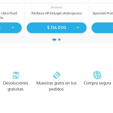
Skindrug
Ultra-Fluid
Redless AR Emugel (Antirojeces)
Episoleil Pro
ble
0
$
136
.
000
Devoluciones
Muestras gratis en tus
Compra segura
gratuitas
pedidos