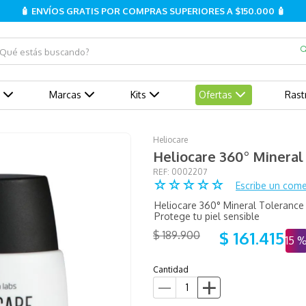
🧴 ENVÍOS GRATIS POR COMPRAS SUPERIORES A $150.000 🧴
ué estás buscando?
Marcas
Kits
Ofertas
Rast
Heliocare
Heliocare 360° Mineral
:
0002207
☆
☆
☆
☆
☆
Escribe un come
Heliocare 360° Mineral Tolerance fl
Protege tu piel sensible
$
161
.
415
$
189
.
900
15 
Cantidad