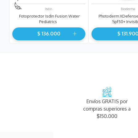
Isdin
Bioderma
Fotoprotector Isdin Fusion Water
Photoderm XDefense 
Pediatrics
Spf50+ Invisi
$
136
.
000
$
131
.
90
Envíos GRATIS por
compras superiores a
$150.000