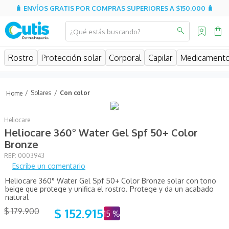
🧴 ENVÍOS GRATIS POR COMPRAS SUPERIORES A $150.000 🧴
¿Qué estás buscando?
MINOS MÁS BUSCADOS
Rostro
Protección solar
Corporal
Capilar
Medicament
isispharma
isdin
Solares
Con color
eucerin
Heliocare
cerave
Heliocare 360° Water Gel Spf 50+ Color
sesderma
Bronze
:
0003943
avene
Escribe un comentario
be
Heliocare 360° Water Gel Spf 50+ Color Bronze solar con tono
beige que protege y unifica el rostro. Protege y da un acabado
uriage
natural
$
152
.
915
roche posay
$
179
.
900
15 %
hidratante