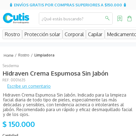
🧴 ENVÍOS GRATIS POR COMPRAS SUPERIORES A $150.000 🧴
¿Qué estás buscando?
MINOS MÁS BUSCADOS
Rostro
Protección solar
Corporal
Capilar
Medicament
isdin
isispharma
Rostro
Limpiadora
eucerin
Sesderma
sesderma
Hidraven Crema Espumosa Sin Jabón
:
0001635
cerave
Escribe un comentario
avene
Hidraven Crema Espumosa Sin Jabón. Indicado para la limpieza
facial diaria de todo tipo de pieles, especialmente las más
be
delicadas y sensibles, con tendencia acneica o intolerantes al
jabón. Recomendado para un rápido y eficaz desmaquillado facial
uriage
y de los ojos.
$
150
.
000
roche posay
hidratante
Cantidad