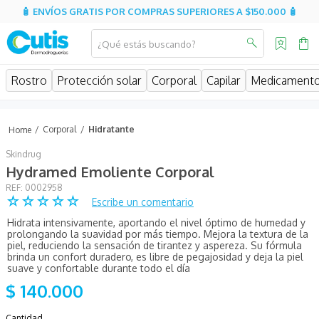
🧴 ENVÍOS GRATIS POR COMPRAS SUPERIORES A $150.000 🧴
¿Qué estás buscando?
MINOS MÁS BUSCADOS
Rostro
Protección solar
Corporal
Capilar
Medicament
isispharma
isdin
Corporal
Hidratante
eucerin
Skindrug
cerave
Hydramed Emoliente Corporal
:
0002958
sesderma
☆
☆
☆
☆
☆
Escribe un comentario
avene
Hidrata intensivamente, aportando el nivel óptimo de humedad y
prolongando la suavidad por más tiempo. Mejora la textura de la
be
piel, reduciendo la sensación de tirantez y aspereza. Su fórmula
brinda un confort duradero, es libre de pegajosidad y deja la piel
hidratante
suave y confortable durante todo el día
$
140
.
000
uriage
roche posay
Cantidad