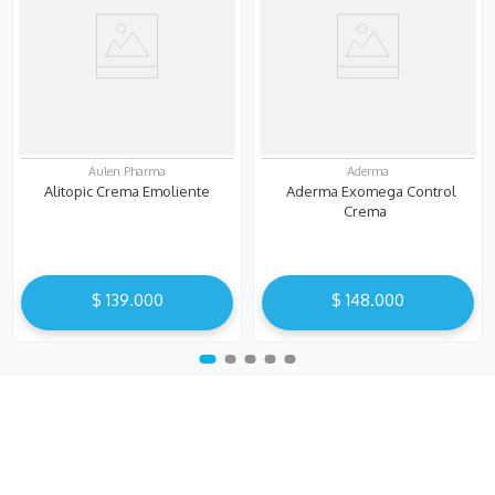
Aulen Pharma
Aderma
Alitopic Crema Emoliente
Aderma Exomega Control
Crema
$
139
.
000
$
148
.
000